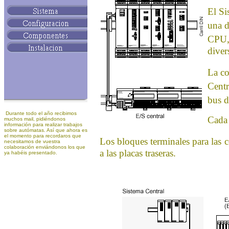
El Si
una d
CPU, 
diver
La co
Centr
bus d
Durante todo el año recibimos
Cada 
muchos mail, pidiéndonos
información para realizar trabajos
sobre autómatas. Así que ahora es
el momento para recordaros que
Los bloques terminales para las
c
necesitamos de vuestra
colaboración enviándonos los que
a las placas traseras.
ya habéis presentado.