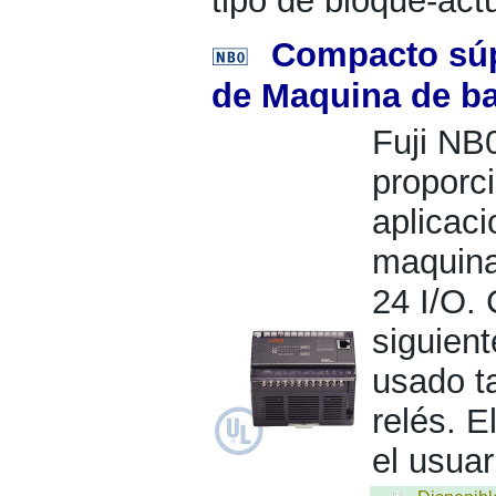
tipo de bloque-ac
Compacto súp
de Maquina de b
Fuji NB
proporc
aplicaci
maquina
24 I/O. 
siguien
usado t
relés. E
el usuar