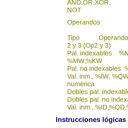
AND,OR,XOR, Op
NOT Op1:
Operandos
Tipo Operando
2 y 3 (Op2 y 3)
Pal. index
%MW,%KW
Pal. no indexab
Val. inm., %IW, %
numérica
Dobles pal. in
Dobles pal. no
Val. inm., %ID,%QD
Instrucciones lógicas 