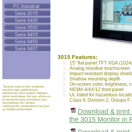
3015 Features:
15" flat panel TFT XGA (1024x
Analog resistive touchscreen
Impact-resistant display shiel
Shallow mounting depth
On-screen color, brightness, c
Durante todo el año recibimos
NEMA 4/4X/12 front panel
muchos mail, pidiéndonos
información para realizar trabajos
UL listed for hazardous locatio
sobre autómatas. Así que ahora es
Class II, Division 2, Groups F
el momento para recordaros que
necesitamos de vuestra
colaboración enviándonos los que
ya habéis presentado.
Download & print o
the 3015 Monitor in 