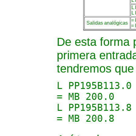
L
L
L
=
Salidas analógicas
=
De esta forma p
primera entrad
tendremos que 
L PP195B113.0
= MB 200.0
L PP195B113.8
= MB 200.8