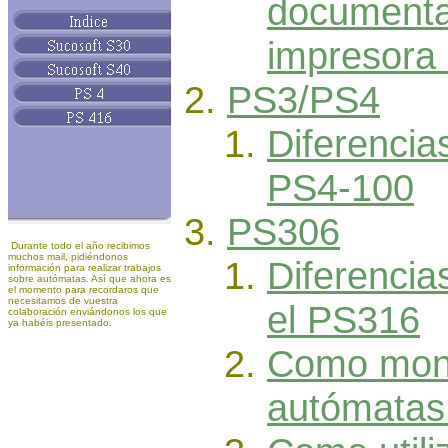
documenta
impresora
PS3/PS4
Diferencia
PS4-100
PS306
Durante todo el año recibimos
muchos mail, pidiéndonos
Diferencia
información para realizar trabajos
sobre autómatas. Así que ahora es
el momento para recordaros que
necesitamos de vuestra
el PS316
colaboración enviándonos los que
ya habéis presentado.
Como mont
autómatas