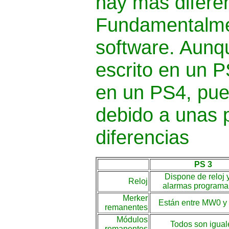
hay más diferen
Fundamentalmen
software. Aunq
escrito en un 
en un PS4, pue
debido a unas
diferencias
PS 3
Dispone de reloj 
Reloj
alarmas programa
Merker
Están entre MW0 
remanentes
Módulos
Todos son igual
remanentes