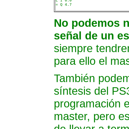
L I 0.0
= Q 4.7
No podemos n
señal de un es
siempre tendrem
para ello el ma
También podemo
síntesis del PS
programación e
master, pero e
de llevar a term