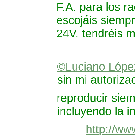
F.A. para los r
escojáis siempr
24V. tendréis 
©Luciano Lópe
sin mi autoriza
reproducir sie
incluyendo la i
http://www