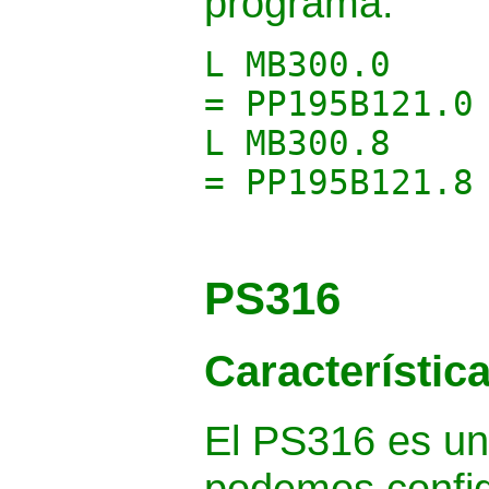
programa:
L MB300.0
= PP195B121.0
L MB300.8
= PP195B121.8
PS316
Característic
El PS316 es un
podemos config