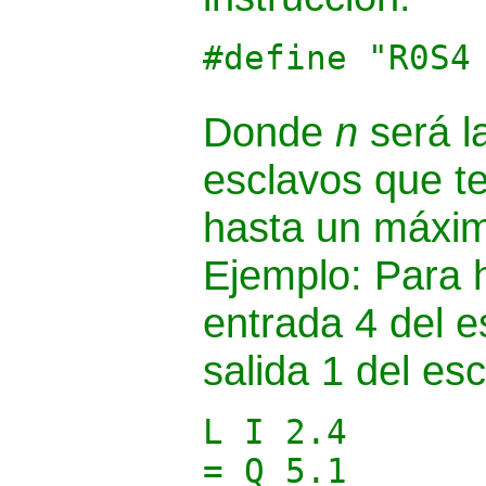
#define "R0S4
Donde
n
será l
esclavos que t
hasta un máxim
Ejemplo: Para 
entrada 4 del e
salida 1 del esc
L I 2.4
= Q 5.1