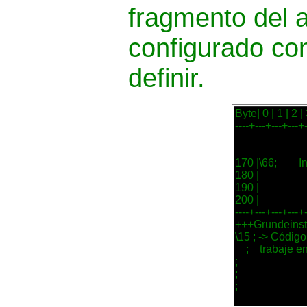
fragmento del 
configurado co
definir.
Byte| 0 | 1 | 2 | 3
----+---+---+---+
170 |\66;       
180 |

190 |

200 |

----+---+---+---+
+++Grundeinste
\15 ; -> Código
    ;    trabaje
;

;

;
