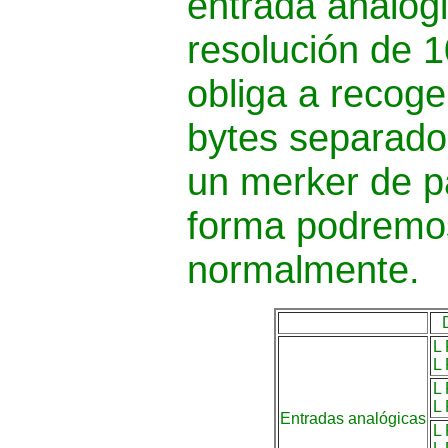
entrada analógi
resolución de 1
obliga a recoge
bytes separado
un merker de p
forma podremos
normalmente.
L
L
L
L
Entradas analógicas
L